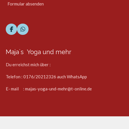
Formular absenden
F
W
a
h
c
a
e
t
Maja`s Yoga und mehr
b
s
o
A
o
p
Du erreichst mich über :
k
p
Telefon : 0176/20212326 auch WhatsApp
E- mail : majas-yoga-und-mehr@t-online.de